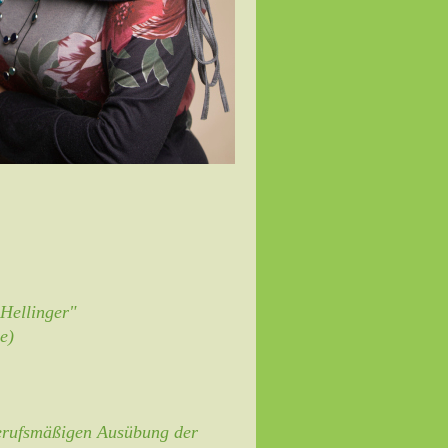
 Hellinger"
e)
berufsmäßigen Ausübung der